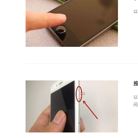
以
以
问