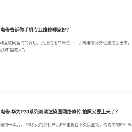
闪电修告诉你手机专业维修哪家好？
动互联网蓝海的背后，真正的用户痛点——手机维修服务也被挖掘出来，
初的“摆渡人”。
电修:华为P30系列高清渲染图网络疯传 拍照又要上天了？
隔约一年后，P20系列的换代产品P30也将在不久后登场，传说中的P30 P