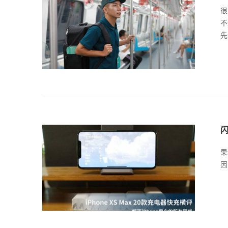
很
不
先
闪
果
因