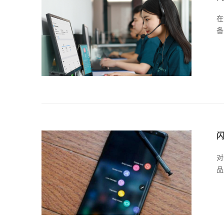
在
备
闪
对
品