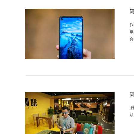
作
用
会
闪
i
从