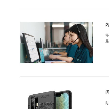
移
最
闪
时