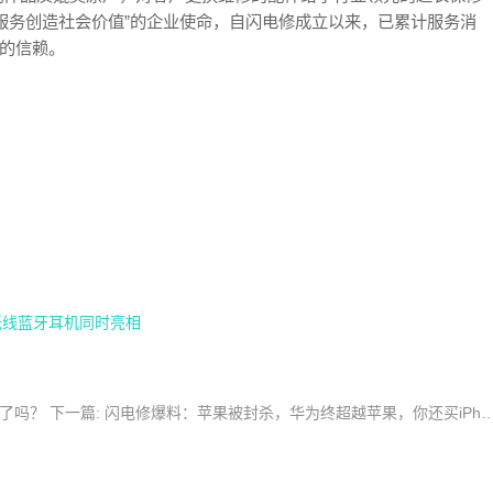
服务创造社会价值”的企业使命，自闪电修成立以来，已累计服务消
户的信赖。
首款无线蓝牙耳机同时亮相
废了吗？
下一篇: 闪电修爆料：苹果被封杀，华为终超越苹果，你还买