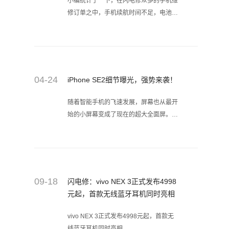
小编统计了一下，在闪电修众多的手机维
修订单之中，手机续航时间不足，电池不
够用的问题所占的故障比率是位居前列
的，甚至还有个别客户直接要求我们给他
手机更换更大容量的电池。电池不够用几
乎是一个非常常见的问题，难道是手机厂
商本身的设计缺陷吗？
04-24
iPhone SE2细节曝光，强势来袭！
随着智能手机的飞速发展，屏幕也从最开
始的小屏幕变成了现在的超大全面屏。苹
果在之前推出了一款小屏幕手机iPhone
SE，受到众多消费者的爱戴。
09-18
闪电修：vivo NEX 3正式发布4998
元起，首款无线蓝牙耳机同时亮相
vivo NEX 3正式发布4998元起，首款无
线蓝牙耳机同时亮相