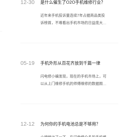
12-30
是什么催生了O2O手机维修行业？
近年来手机投诉量连续7年占据商品类投
诉榜首，不难看出手机市场的日益庞大以
及手机维修给手机用户造成的痛点。当手
机遇到故障时，消费者根本没有能力判断
故障的原因，只能将“生病”手机交给维修
店。根据近年来手机维修纠纷投诉情况分
析，产生维修乱象有多种原因。
05-19
手机外形从百花齐放到千篇一律
闪电修小编发现，现在的手机市场上，可
以从上门维修手机的师傅维修的数据图片
中得出，手机的外形可谓是千篇一律，安
卓系统刚兴起时，安卓机在外形设计上还
是百花齐放百家争鸣的，但在近几年，国
产手机开始崛起后，大多数手机的外形就
慢慢走向统一，并纷纷向苹果手机和三星
12-12
为何你的手机电池总是不够用？
手机致敬。