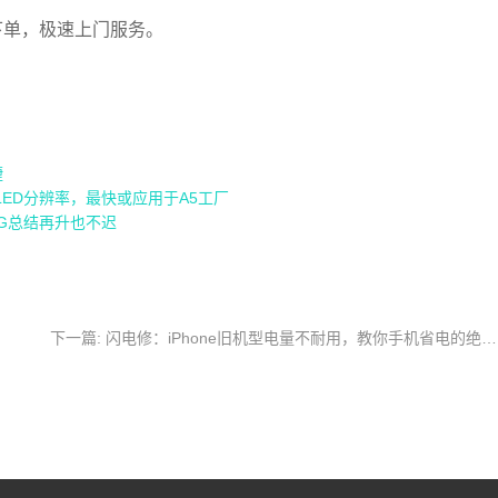
下单，极速上门服务。
捷
LED分辨率，最快或应用于A5工厂
UG总结再升也不迟
下一篇: 闪电修：iPhone旧机型电量不耐用，教你手机省电的绝招！