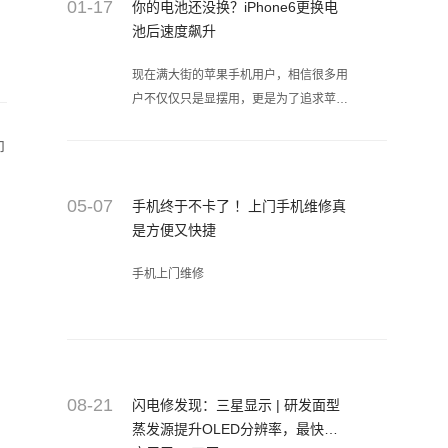
01-17
你的电池还没换？iPhone6更换电
池后速度飙升
现在满大街的苹果手机用户，相信很多用
户不仅仅只是显摆用，更是为了追求苹果
手机的流畅度。但自从苹果的“降频门”爆
即
发后，很多人失望了，尤其是对闪电修小
编这样仍在坚持使用iPhone6手机的用户
来说如梦初醒，手机越来越卡，电池越来
05-07
手机终于不卡了 ！上门手机维修真
越不经用，尤其到了冬天在户外电池容量
是方便又快捷
经常秒降，甚至关机，这一切都是苹果搞
的鬼。
手机上门维修
08-21
闪电修发现：三星显示 | 研发面型
蒸发源提升OLED分辨率，最快或