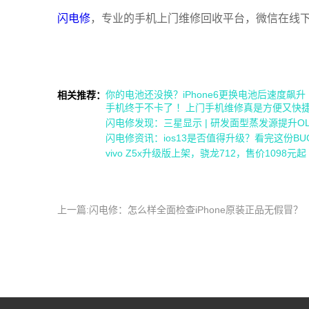
闪电修
，专业的手机上门维修回收平台，微信在线
你的电池还没换？iPhone6更换电池后速度飙升
相关推荐：
手机终于不卡了 ！上门手机维修真是方便又快
闪电修发现：三星显示 | 研发面型蒸发源提升O
闪电修资讯：ios13是否值得升级？看完这份B
vivo Z5x升级版上架，骁龙712，售价1098元起
上一篇:闪电修：怎么样全面检查iPhone原装正品无假冒？