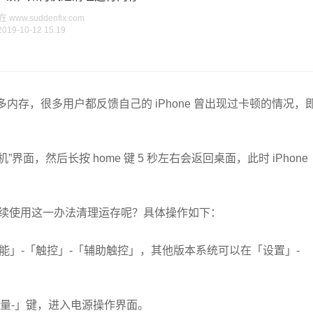
www.suddenfix.com
2019-10-12 15:19
多内存，很多用户都反馈自己的 iPhone 曾出现过卡顿的情况，
”界面，然后长按 home 键 5 秒左右会返回桌面，此时 iPhone
该怎么继续使用这一办法清理运存呢？具体操作如下：
辅助功能」-「触控」-「辅助触控」，其他版本系统可以在「设置」-
音量-」键，进入电源操作界面。