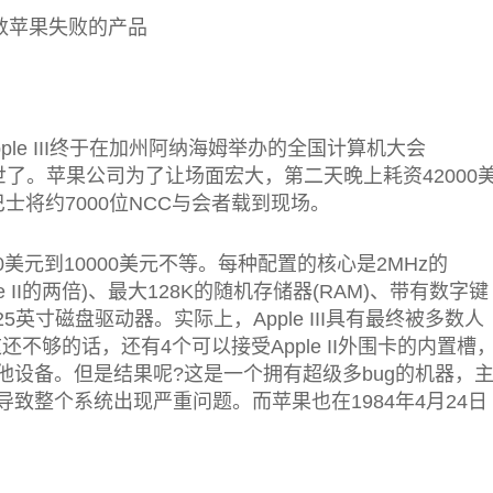
le III终于在加州阿纳海姆举办的全国计算机大会
e，NCC)上面世了。苹果公司为了让场面宏大，第二天晚上耗资42000
士将约7000位NCC与会者载到现场。
40美元到10000美元不等。每种配置的核心是2MHz的
pple II的两倍)、最大128K的随机存储器(RAM)、带有数字键
.25英寸磁盘驱动器。实际上，Apple III具有最终被多数人
这还不够的话，还有4个可以接受Apple II外围卡的内置槽
设备。但是结果呢?这是一个拥有超级多bug的机器，
致整个系统出现严重问题。而苹果也在1984年4月24日