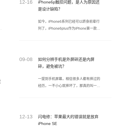
12-16
iPhone6p触控问题，是人为原因还
是设计缺陷？
如今，iPhone6系列已经可以跻身前辈行
列了，iPhone6plus作为iPhone第一款
plus，发布之初它的火爆程度已经完全盖
过iPhone6，即使现在手机更新这么快，
iPhone6plus的用户还是不在少数。
09-08
如何分辨手机是外屏碎还是内屏
碎，避免被坑？
一提到手机屏幕，相信很多人都有摔过的
续
经历，一不小心就摔坏了，那真的叫一个
心疼，如果你的手机是iPhone的，那要
是摔一下，肾都要跟着抖一抖。大家都知
道手机换屏价格不便宜，就算是官方的售
后也要很贵很贵，也只有闪电修换屏幕便
12-13
闪电修：苹果最大的错误就是放弃
宜点，但是经常摔，经常换，也是一笔不
iPhone SE
小的开支，建议经常摔坏屏幕的小伙伴，