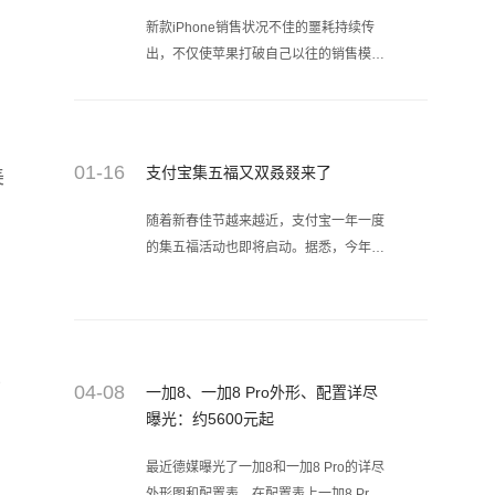
还是买碎屏保吧。
新款iPhone销售状况不佳的噩耗持续传
出，不仅使苹果打破自己以往的销售模
式，更使苹果供应链股价倒一片
01-16
支付宝集五福又双叒叕来了
美
随着新春佳节越来越近，支付宝一年一度
的集五福活动也即将启动。据悉，今年的
集五福活动将以“五福四海过福年”为主
题，活动时间从1月25日（腊月二十）持
续到2月4日（大年三十），大家可以准备
，
扫起来了。
主
04-08
一加8、一加8 Pro外形、配置详尽
曝光：约5600元起
最近德媒曝光了一加8和一加8 Pro的详尽
外形图和配置表。在配置表上一加8 Pro