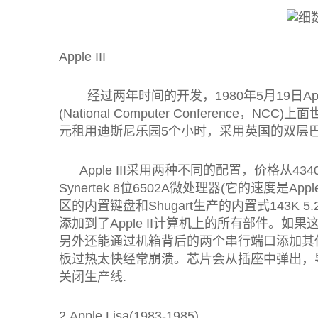
Apple III
经过两年时间的开发，1980年5月19日App
(National Computer Conferenc
元租用迪斯尼乐园5个小时，采用英国的双层巴
Apple III采用两种不同的配置，价格从43
Synertek 8位6502A微处理器(它的速度是A
区的内置键盘和Shugart生产的内置式143K 5
添加到了Apple II计算机上的所有部件。如果
另外还能通过机箱背后的两个串行端口添加其他
板过热太快经常崩溃。芯片会从插座中弹出，导
关闭生产线.
2.Apple Lisa(1983-1985)