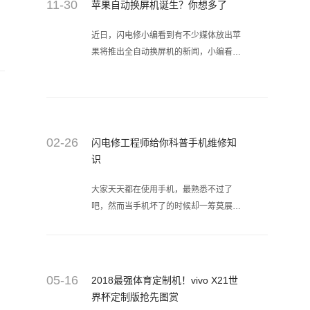
11-30
苹果自动换屏机诞生？你想多了
近日，闪电修小编看到有不少媒体放出苹
果将推出全自动换屏机的新闻，小编看了
也是大吃一惊，这部神奇的机器叫做
Horizon Machine，造型如下图：
02-26
闪电修工程师给你科普手机维修知
识
大家天天都在使用手机，最熟悉不过了
吧，然而当手机坏了的时候却一筹莫展，
小编总是很好奇，工程师小哥是如何快速
吧我们的手机修好的，看了下面的介绍，
你就会发现维修手机其实并非如此高深莫
测，一起来了解下吧。
05-16
2018最强体育定制机！vivo X21世
界杯定制版抢先图赏