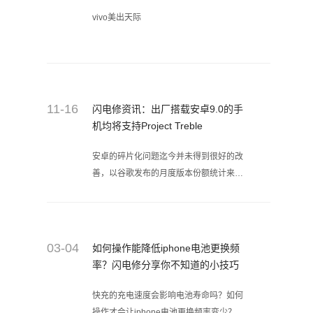
vivo美出天际
11-16
闪电修资讯：出厂搭载安卓9.0的手
机均将支持Project Treble
安卓的碎片化问题迄今并未得到很好的改
善，以谷歌发布的月度版本份额统计来
看，Android 9.0 Pie仍未打破0.1%的基
数，比起iOS 12的安装量已超50%来说相
去甚远。
03-04
如何操作能降低iphone电池更换频
率？闪电修分享你不知道的小技巧
快充的充电速度会影响电池寿命吗？如何
操作才会让iphone电池更换频率变少？我