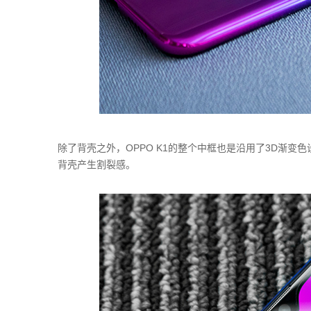
除了背壳之外，OPPO K1的整个中框也是沿用了3D渐
背壳产生割裂感。