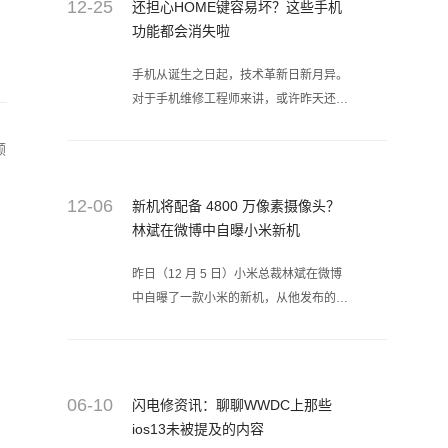
12-25
还担心HOME键容易坏？这些手机
功能都会消失啦
手机从诞生之日起，技术革新日新月异。
对于手机维修工程师来讲，或许昨天还在
想着怎么帮用户解决手机故障问题，今后
也许都不复存在了，但同时也将会有更多
颜
的维修技术值得去去专研学习
12-06
新机将配备 4800 万像素摄像头？
林斌在微博中自曝小米新机
昨日（12 月 5 日）小米总裁林斌在微博
中自曝了一款小米的新机，从他发布的图
片中可以看到，该机将会配备 4800 万像
素的后置摄像头。
06-10
闪电修资讯：聊聊WWDC上那些
ios13未被提及的内容