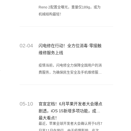
Reno 2配置全曝光，重量仅189g，或为
机械结构最轻！
02-04
闪电修在行动！全方位消毒·零接触
维修服务上线
疫情当前，闪电修全力保障全国用户的消
耐
费服务，为确保民生安全及手机维修服务
的质量，闪电修即日起执行特殊时期无接
触维修服务方式，避免直接接触，降低疫
情传播风险。​​​​​​​闪电修在行动！全方位消毒
·零接触维修服务上线。保障您的手机维
05-10
官宣定档！6月苹果开发者大会爆点
修需求...
剧透，iOS 15新增多项功能，成为
最大看点！
最近，苹果全球开发者大会确认将于6月7
日至11日在举行，由于疫情影响，此次大