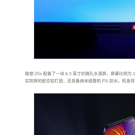
联想 Z5s 配备了一块 6.3 英寸的微孔水滴屏，屏幕比例为 
实防摔的航空铝打造，还具备纳米级整机 P2i 防水。机