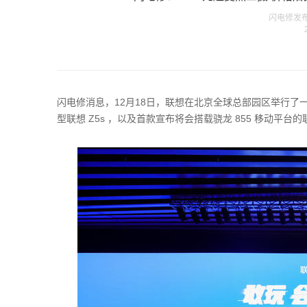
闪电修发布在 
闪电修消息，12月18日，联想在北京全球总部园区举行
型联想 Z5s ，以及首款宣布将会搭载骁龙 855 移动平台的联想 Z