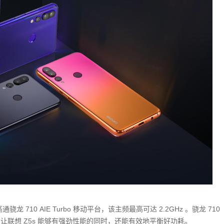
龙 710 AIE Turbo 移动平台，该主频最高可达 2.2GHz 。骁龙 710
，让联想 Z5s 能够有强劲性能的同时，还能有效地平衡好功耗。