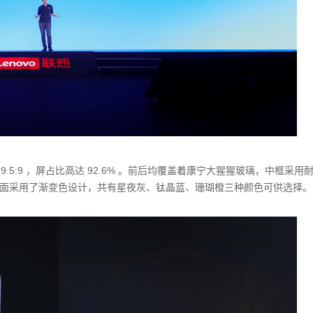
19.5:9 ，屏占比高达 92.6% 。前后均覆盖着康宁大猩猩玻璃，中框采用
身背面采用了渐变色设计，共有星夜灰、钛晶蓝、珊瑚橙三种颜色可供选择。