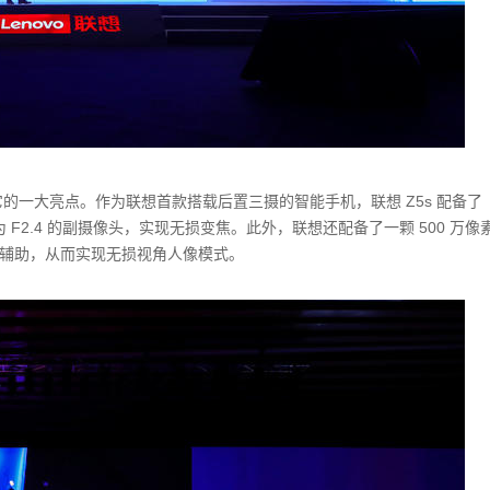
它的一大亮点。作为联想首款搭载后置三摄的智能手机，联想 Z5s 配备了
光圈为 F2.4 的副摄像头，实现无损变焦。此外，联想还配备了一颗 500 万像
辅助，从而实现无损视角人像模式。