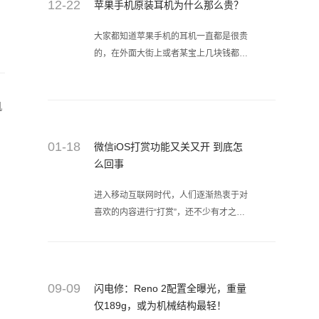
12-22
苹果手机原装耳机为什么那么贵？
大家都知道苹果手机的耳机一直都是很贵
的，在外面大街上或者某宝上几块钱都能
够买到一幅，那为什么苹果的原装耳机又
那么的贵呢？
机
01-18
微信iOS打赏功能又关又开 到底怎
么回事
进入移动互联网时代，人们逐渐热衷于对
喜欢的内容进行“打赏”，还不少有才之人
发家致富，如淘宝直播的网红，各种小视
频的博主，这本是一个皆大欢喜的事情，
却在去年引起了轩然大波。
09-09
闪电修：Reno 2配置全曝光，重量
仅189g，或为机械结构最轻！