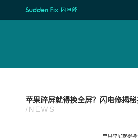
首页
/
维修资讯
苹果碎屏就得换全屏？闪电修揭秘换
/NEWS
苹果碎屏就得换