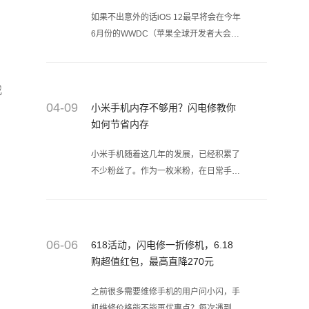
如果不出意外的话iOS 12最早将会在今年
6月份的WWDC（苹果全球开发者大会）
亮相，而日前外媒发布了一组iOS 12全新
的概念图，同时为我们带来一些iOS 12上
非常实用的功能，一起去看看吧！
我
04-09
小米手机内存不够用？闪电修教你
如何节省内存
小米手机随着这几年的发展，已经积累了
不少粉丝了。作为一枚米粉，在日常手机
使用的过程中是不是总觉的内存不够用
呢？你知道如何有效节省手机内存吗？下
面手机维修平台-闪电修的小编给大家讲
解3个小技巧，可以有效缓解手机内存不
06-06
618活动，闪电修一折修机，6.18
够用的问题。
购超值红包，最高直降270元
之前很多需要维修手机的用户问小闪，手
机维修价格能不能再优惠点？每次遇到这