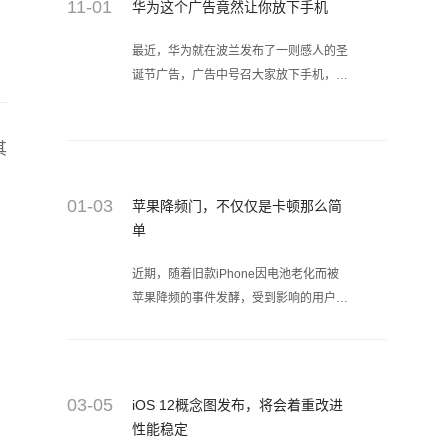
11-01
华为这个广告竟然让你放下手机
最近，华为就在波兰发布了一则感人的圣
诞节广告，广告中号召大家放下手机，珍
惜与朋友和亲人相聚的珍贵时刻。
其
01-03
苹果降频门，不仅仅是卡顿那么简
单
近期，随着旧款iPhone因电池老化而被
苹果降频的事件发酵，受到影响的用户数
量不计其数。大家说起这个事件时第一反
应就是手机变卡、性能下降等，其实，你
的旧iPhone受此影响的可能不止性能这
一项。
03-05
iOS 12概念图发布，将会着重改进
性能稳定