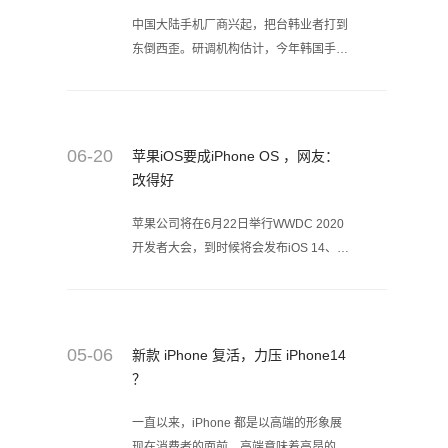
中国大陆手机厂商兴起，把台韩业者打到
东倒西歪。研调机构估计，今年韩国手机
产量不到十年前的1/5，而台湾手机产量
更只有十年前的1/10。
06-20
苹果iOS要成iPhone OS ，网友：
改得好
苹果公司将在6月22日举行WWDC 2020
开发者大会，到时候将会发布iOS 14、
iPadOS 14、watchOS 7、tvOS、
macOS等新版本系统。不过也有消息传
出，通过这次开发者大会，苹果有可能会
将ios系统重新改名成“iPhone OS”。
05-06
新款 iPhone 复活，力压 iPhone14
？
一直以来，iPhone 都是以高端的形象展
现在消费者的面前，高端意味着高昂的售