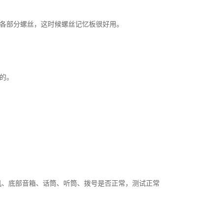
各部分螺丝，这时候螺丝记忆板很好用。
的。
机、底部音箱、话筒、听筒、拨号是否正常，测试正常