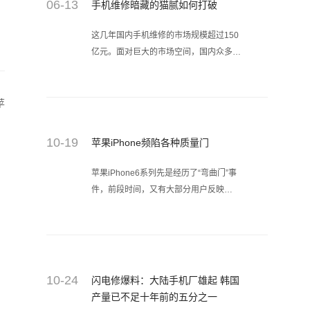
06-13
手机维修暗藏的猫腻如何打破
这几年国内手机维修的市场规模超过150
亿元。面对巨大的市场空间，国内众多手
机零售商纷纷布局手机维修领域，业内表
示，由于手机用户对专业知识的缺乏，此
前手机维修普遍存在包括夸大故障、虚高
苹
报价以及偷换原装零部件等猫腻，而O2O
维修方式的出现，有望让消费者明白维
10-19
苹果iPhone频陷各种质量门
修，就让O2O上门维修手机平台闪电修来
为你曝光这猫腻吧!
苹果iPhone6系列先是经历了“弯曲门”事
件，前段时间，又有大部分用户反映
iPhone6系列屏幕触摸失灵问题。拨打苹
果客服，答复是只能更换屏幕。而同时，
又有用户表示反映，自己所购得的
iPhone 6和iPhone 6S出现突然关机现
象。
10-24
闪电修爆料：大陆手机厂雄起 韩国
产量已不足十年前的五分之一