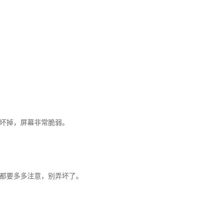
坏掉，屏幕非常脆弱。
都要多多注意，别弄坏了。