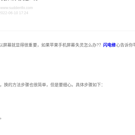
ww.suddenfix.com
2022-06-10 17:24
以屏幕就显得很重要，如果苹果手机屏幕失灵怎么办?？
闪电修
心告诉你
，换的方法步骤也很简单，但是要细心。具体步骤如下：
。