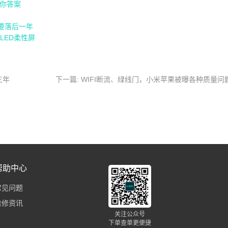
你答案
果要落后一年
LED柔性屏
三年
下一篇: WIFI断流、绿线门，小米苹果被曝各种质量问
帮助中心
常见问题
维修资讯
关注公众号
下单查单更便捷