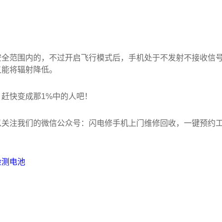
安全范围内的，不过开启飞行模式后，手机处于不发射不接收信
又能将辐射降低。
赶快变成那1%中的人吧！
以关注我们的微信公众号：闪电修手机上门维修回收，一键预约
检测电池