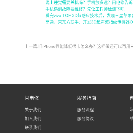
晚上睡觉需要关机吗？手机放多远？闪电修告诉
手机遇到故障要维修？先让工程师检测下吧
看完vivo TOF 3D超感应技术后，发现三星苹
高通、京东方联手：开发3D超声波指纹传感器O
上一篇:旧iPhone性能降低很卡怎么办？这样做还可以再用
闪电修
服务指南
关于我们
服务流程
加入我们
服务协议
联系我们