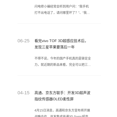
闪电修小编经常会听到用户问：“我手机
打不出电话了，请问哪里坏了？”、“我手
机点击屏幕不动了，请问哪里坏了？”、
“我说话对方听不见声音了，请问哪里问
题？”
06-25
看完vivo TOF 3D超感应技术后，
发现三星苹果要落后一年
！
不得不说，今年的国产手机真的是铆足全
力，就近期的新品来看，完全可以把三星
S9系列和苹果iPhone X按在地上摩擦。
其中的vivo就是圈了一大波粉丝，接二连
三的黑科技真的让很多人惊呆了，最近的
NEX 更是迎来了国内国外的一致好评。
04-15
高通、京东方联手：开发3D超声波
而近日，vivo官方表示将在月底的2018
指纹传感器OLED柔性屏
MWC 上海展会上发布“黑科技”。
4月15日消息，高通和京东方宣布将开展
战略合作，开发集成高通3D Sonic超声波