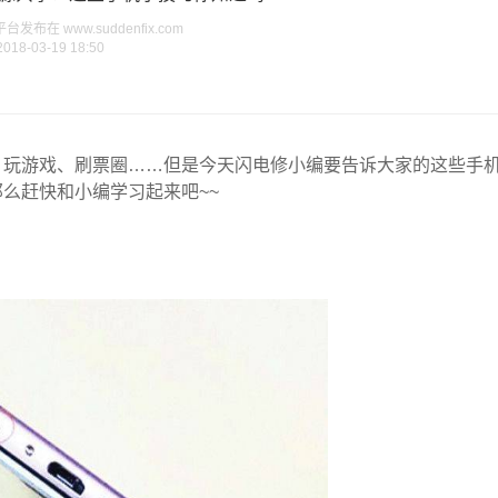
布在 www.suddenfix.com
2018-03-19 18:50
、玩游戏、刷票圈……但是今天闪电修小编要告诉大家的这些手
么赶快和小编学习起来吧~~