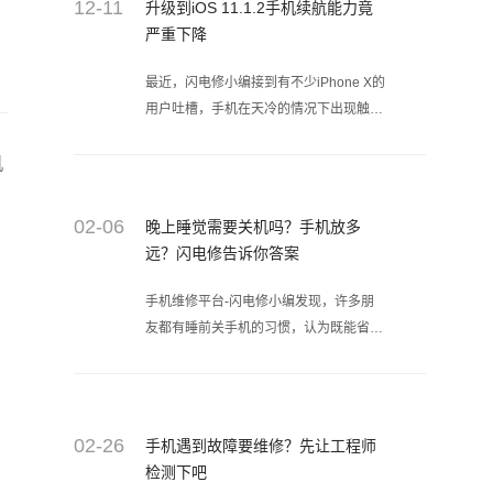
12-11
升级到iOS 11.1.2手机续航能力竟
严重下降
最近，闪电修小编接到有不少iPhone X的
用户吐槽，手机在天冷的情况下出现触摸
屏没有响应的情况，非常影响使用体验，
机
苹果当时就回应已经注意到这个问题了。
近日苹果正式发布了新的版本更新，就是
iOS 11.1.2，这可以看作这就是为拯救
02-06
晚上睡觉需要关机吗？手机放多
iPhone X的一些Bug而来。
远？闪电修告诉你答案
手机维修平台-闪电修小编发现，许多朋
友都有睡前关手机的习惯，认为既能省电
还较少辐射。那么事实真的是这样么？
02-26
手机遇到故障要维修？先让工程师
检测下吧