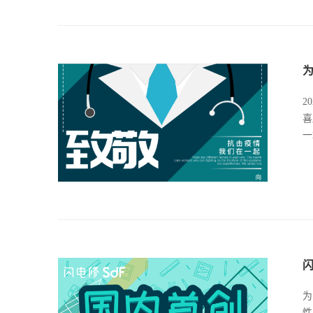
2
喜
一
为
性