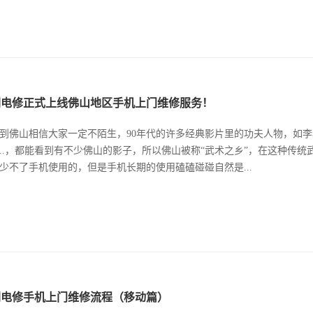
闪电修正式上线佛山地区手机上门维修服务！
到佛山相信大家一定不陌生，90年代的许多经典影片里的功夫人物，如
..，都能看到有不少佛山的影子，所以佛山被称“武术之乡”，在这种传统
少不了手机使用的，但是手机长期的使用磕磕碰碰自然是...
闪电修手机上门维修流程（移动篇）