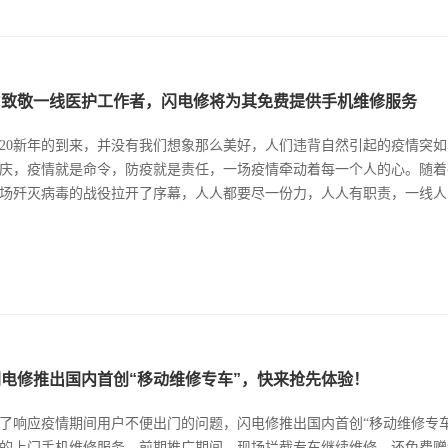
为致敬一线医护工作者，闪电修将为其免费提供手机维修服务
020新年的到来，并没有我们想象那么美好，人们违背自然引起的疫情突
庆，疫情就是命令，防疫就是责任，一场疫情牵动着每一个人的心。随着
场歼灭病毒的战役拉开了序幕，人人都要尽一份力，人人有职责，一线人员
闪电修推出国内首创“移动维修专车”，快来抢先体验！
了响应疫情期间用户不便出门的问题，闪电修推出国内首创“移动维修专
的上门手机维修服务，前期推广期间，现场拦截专车继续维修，还免费赠