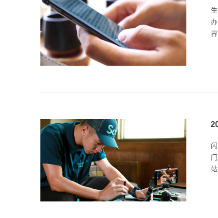
生
办
界
2
闪
门
站