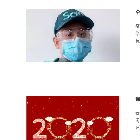
疫
修
杭
春
阖
坏