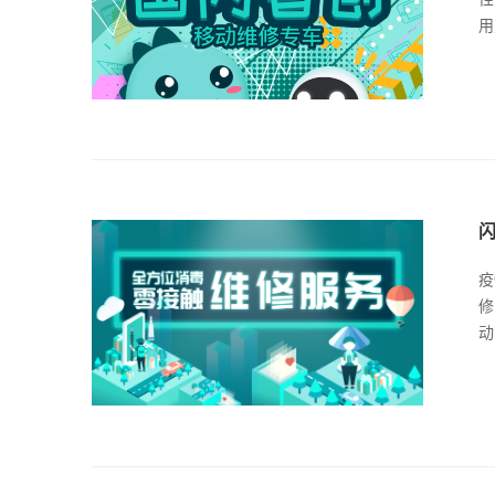
用
疫
修
动