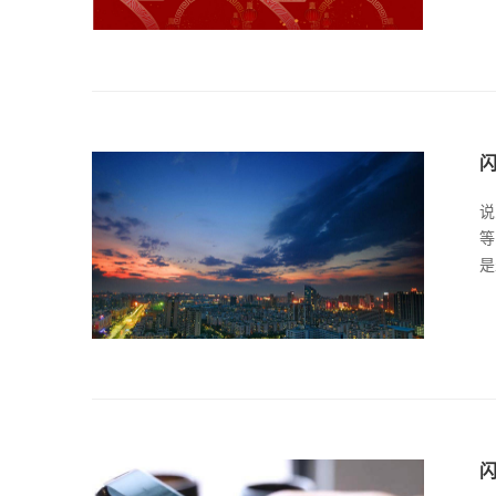
说
等
是