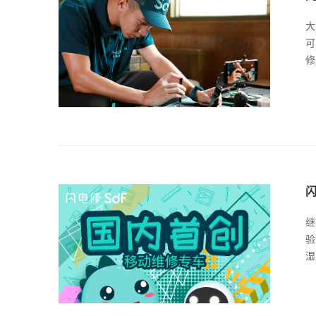
大
可
修
继
验
湿