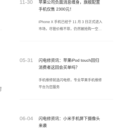
11-30
苹果公司负面消息缠身，旗舰配置
手机仅售 2300元！
iPhone X 手机已经于 11 月 3 日正式进入
市场，尽管价格不菲，仍然被抢购一空。
但是史上最高售价的iPhone X，却没有获
得史上最高的赞誉。
05-31
闪电修资讯：苹果iPod touch回归
消费者这回会买单吗？
手机维修就选闪电修，专业苹果手机维修
平台为您服务
时
06-04
闪电修资讯：小米手机屏下摄像头
来袭