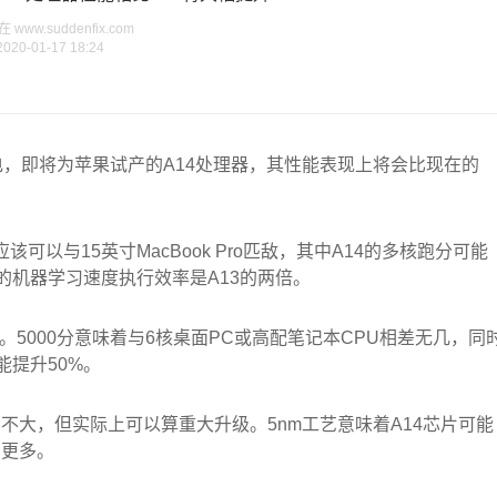
www.suddenfix.com
2020-01-17 18:24
即将为苹果试产的A14处理器，其性能表现上将会比现在的
该可以与15英寸MacBook Pro匹敌，其中A14的多核跑分可能
器的机器学习速度执行效率是A13的两倍。
右。5000分意味着与6核桌面PC或高配笔记本CPU相差无几，同
能提升50%。
不大，但实际上可以算重大升级。5nm工艺意味着A14芯片可能
U更多。