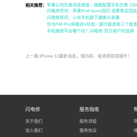
苹果公司负面消息缠身，旗舰配置手机仅售 230
相关推荐：
闪电修资讯：苹果iPod touch回归 消费者这回
闪电修资讯：小米手机屏下摄像头来袭
华为P40 Pro将推迟4月发，国行版具有三个版
手机维修平台哪个好？闪电修-百万用户的选择
上一篇:iPhone 12最新消息，或内存、电池将双双提升！
闪电修
服务指南
关于我们
服务流程
加入我们
服务协议