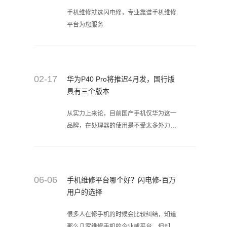
手机维修就选闪电修，专业靠谱手机维修
平台为您服务
02-17
华为P40 Pro将推迟4月发，国行版
具有三个版本
从实力上来论，目前国产手机仅华为这一
品牌，在处理器的使用是不受太多外力的
干扰。因为，对于多数的国产组合手机来
说，处理器都采用的是高通芯片，特别是
处于早期阶段，往往就会出现“僧多粥少”
的情况，不是无法首发，就是无法量产。
06-06
手机维修平台哪个好？闪电修-百万
而这对于华为来说，不在芯片上栽跟头...
用户的选择
很多人在修手机的时候会比较纠结，知道
那么几家维修手机的企业或平台，但却不