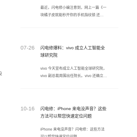
最近，闪电修小编注意到，网上一篇《一
块橘子皮就能秒开你的手机指纹锁 还能
转账付款》的文章及视频引起了广泛的关
注。让人看了危言耸听，据了解，目前工
信部、质检总局等相关部门已介入调查。
07-26
闪电修爆料：vivo 成立人工智能全
球研究院
vivo 今天宣布成立人工智能全球研究院，
没
vivo 副总裁周围出任院长。vivo 还确立了
一份 3 到 5 年的中长期发展战略规划，已
面向全球聘请首席科学家。
10-16
闪电修：iPhone 来电没声音？这些
方法可以帮您快速定位问题
iPhone 来电没声音？闪电修：这些方法
可以帮您快速定位问题