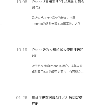
10-08
iPhone 8又出事故?手机电池为何会
鼓包？
最近说手机行业最火的新闻，当属
iPhone8的各种出现的故障事故，之前的
噪音门，现在又是电池鼓包，有安全隐患
的危险。不过，你看了闪电修小编我列出
历代的iPhone手机在刚上市的时候都出
现过的缺点之后，也许就释然了~
10-19
iPhone鲜为人知的10大使用技巧和
窍门
对于初次接触iPhone 的用户，尤其以安
卓刚转用iOS 的使用者而言，有可能会对
于iPhone 的使用很不习惯。而今日国外
YouTube频道 Facts Verse 列举了10 项
你可能不知道的iPhone使用技巧与密
技，有些可能就连资深的iPhone用户都
01-26
用橘子皮就可解锁手机？原因是这
不懂呢！
样的