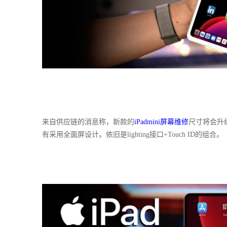
来自
供应链
的消息称
，新款的
iPadmini屏幕维修
尺寸将会升级
有采用全面屏设计。依旧是lighting接口+Touch ID的组合。