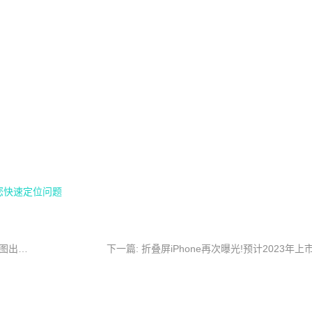
帮您快速定位问题
上一篇:iPhone 12系列同款侧边！新一代MacBook Pro渲染图出炉！
下一篇: 折叠屏iPhone再次曝光!预计2023年上市