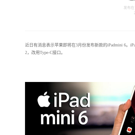
发布在 w
近日
有消息表示苹果
即将
在
3月份
发布
新款的
iPadmini 6
2，改用Type-C接口。