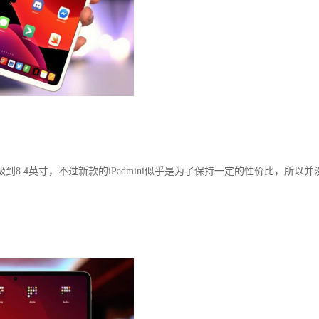
到8.4英寸，不过新款的iPadmini似乎是为了保持一定的性价比，所以并