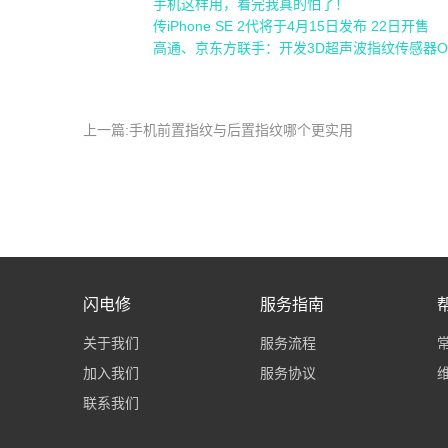
手机这样用，看完我真的怕了！
传iPhone SE 2代将于4月15日发布 22日开售
高通、京东方联手：开发3D超声波指纹传感器O
上一篇:手机前置指纹与后置指纹哪个更实用
闪电修
服务指南
关于我们
服务流程
加入我们
服务协议
联系我们