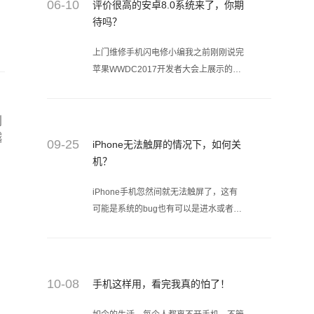
06-10
评价很高的安卓8.0系统来了，你期
待吗？
上门维修手机闪电修小编我之前刚刚说完
苹果WWDC2017开发者大会上展示的
ios11系统，现在android 8都出来了，也
可以称为android O，“奥利奥”!
创
越
09-25
iPhone无法触屏的情况下，如何关
机？
iPhone手机忽然间就无法触屏了，这有
可能是系统的bug也有可以是进水或者摔
过导致的故障问题，直接就变砖了，这个
时候关个机都无法划动了，闪电修教你
iPhone手机在无法触屏的情况下关机。
10-08
手机这样用，看完我真的怕了！