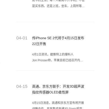
如今的生活，每个人都离不开手机，不管
是买东西，还是上班，坐车，上厕所等都
在使用着手机，基本除了睡觉的几个小时
外，其余时间都是和手机过的。而且闪电
修相信很多小伙伴都听过手机的一些安全
事故，那你知道手机运用的雷区在哪里
吗？看完之后，千万别吓得把手机扔了哦
04-01
传iPhone SE 2代将于4月15日发布
~
22日开售
4月1日资讯，据推特上的爆料人
Jon Prosser称，苹果目前已经召开内部
普
会议，决定“iPhone SE 2”（又称“iPhone
9”）的发布日期。会议临时决定于4月15
日发布这款手机，一周后4月22日发货。
看完上述，不知道是不是又是愚人节的玩
04-15
高通、京东方联手：开发3D超声波
笑呢？不过关于这款手机的发布会时间，
指纹传感器OLED柔性屏
有多种说...
4月15日消息，高通和京东方宣布将开展
战略合作，开发集成高通3D Sonic超声波