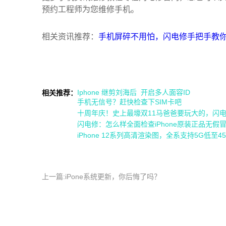
预约工程师为您维修手机。
相关资讯推荐：
手机屏碎不用怕，闪电修手把手教
Iphone 继剪刘海后 开启多人面容ID
相关推荐：
手机无信号？赶快检查下SIM卡吧
十周年庆！史上最壕双11马爸爸要玩大的，闪
闪电修：怎么样全面检查iPhone原装正品无假
iPhone 12系列高清渲染图，全系支持5G低至4
上一篇:iPone系统更新，你后悔了吗？