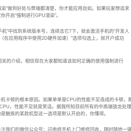
U渲染”做到好处与弊端都清楚，你才能应用自如。如果玩家想追求
开启“强制进行GPU渲染”。
于手机”中找到系统版本号，连续击它7下，就会激活手机的“开发人
渲染（在应用程序中使用2D硬件加速）”选项勾选上，就开户成功
相关的介绍，相信现在大家都知道该如何正确的使用强制进行
机卡顿的根本原因。如果单单是CPU的性能不足造成的卡顿，
的CPU，性能不足就是笑话。据我所知目前所有的中高端骁龙处
的是魅族的某款机型这一选项是默认开启的，你懂得。
关注我们的微信公众号：闪电修手机上门维修回收，随时随地一