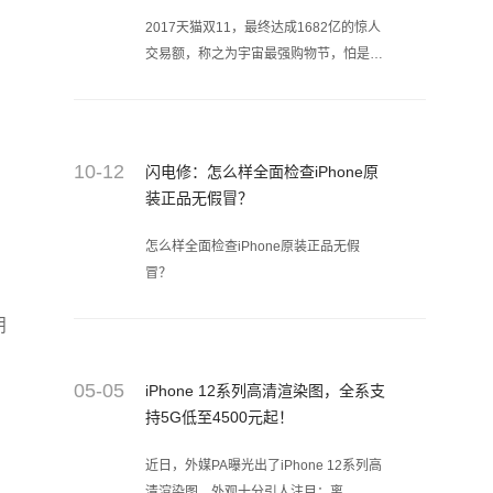
2017天猫双11，最终达成1682亿的惊人
交易额，称之为宇宙最强购物节，怕是没
人会反对。全球范围内，超过14万个品牌
的1500万种商品，包括近10万智慧门
店、超过50万家零售小店参与其中，是真
正的购物狂欢趴。
10-12
闪电修：怎么样全面检查iPhone原
装正品无假冒？
怎么样全面检查iPhone原装正品无假
冒？
朋
05-05
iPhone 12系列高清渲染图，全系支
持5G低至4500元起！
近日，外媒PA曝光出了iPhone 12系列高
清渲染图，外观十分引人注目：离