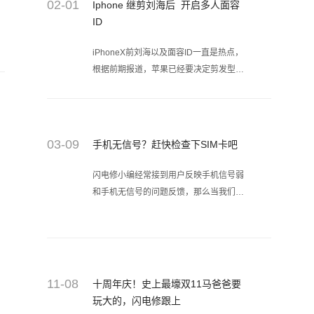
02-01
Iphone 继剪刘海后 开启多人面容
ID
iPhoneX前刘海以及面容ID一直是热点，
根据前期报道，苹果已经要决定剪发型，
去掉刘海。但只有一个面容ID让人惋惜，
这不是让情侣、家人关系变疏么？根据最
新消息，“为了更好修复关系”，未来面容
ID能录入多个面孔。
03-09
手机无信号？赶快检查下SIM卡吧
闪电修小编经常接到用户反映手机信号弱
和手机无信号的问题反馈，那么当我们手
机遇到没有信号时该怎么办呢？在这里小
编建议大家先检查下SIM卡，因为很多时
候手机无信号都是SIM卡的故障引起的。
11-08
十周年庆！史上最壕双11马爸爸要
玩大的，闪电修跟上