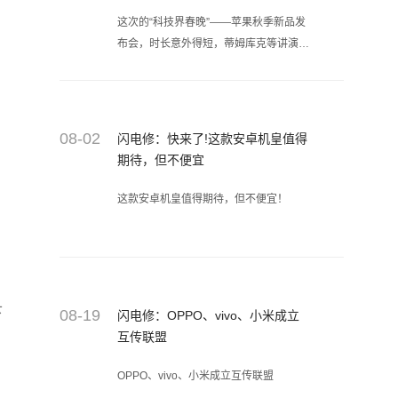
品，上门维修手机的工程师也能更加快速
这次的“科技界春晚”——苹果秋季新品发
的把设备维修好。
布会，时长意外得短，蒂姆库克等讲演者
的节奏更是出奇得快，致使三款新
iPhone和一款新Apple Watch所获得的讲
解时长统共不到两小时。故此苹果官方在
发布会结束不久，通过微信公众号推文带
08-02
闪电修：快来了!这款安卓机皇值得
我们重新梳理了一遍四款新品（三款新
期待，但不便宜
iPhone和一款新Apple Watch）的产品亮
点，同时带着6个彩蛋给太平洋彼岸的我
这款安卓机皇值得期待，但不便宜！
们始料未及的惊喜。
下
08-19
闪电修：OPPO、vivo、小米成立
互传联盟
OPPO、vivo、小米成立互传联盟