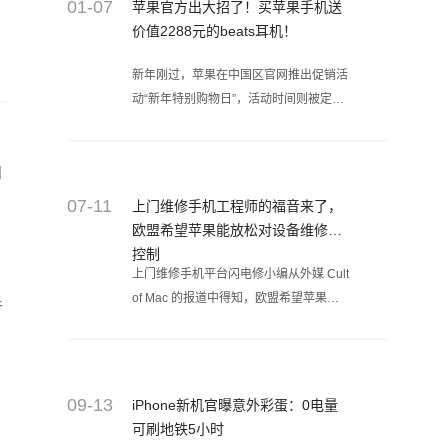
01-07
苹果官方出大招了！买苹果手机送
价值2288元的beats耳机！
新年刚过，苹果在中国区官网推出促销活
动“新年特别购物日”，活动时间则被定在
1月6日。除了买苹果产品送红色Beats
Solo3 Wireless头戴式耳机看着颇为吸引
知
人，苹果内地化营销的手法也确实越玩越
6。
07-11
上门维修手机工程师的福音来了，
欧盟希望苹果能放松对设备维修的
控制
上门维修手机平台闪电修小编从外媒 Cult
of Mac 的报道中得知，欧盟希望苹果能
手
放松对设备维修的控制，如果欧盟委员会
的计划成功的话，未来的 iPhone 和
MacBook 将会变得更加耐用，并且更容
易修复。欧盟正在推动苹果这样的电子产
09-13
iPhone新机官曝意外彩蛋：0电量
品制造商消除“计划报废”来延长产品的使
可刷地铁5小时
用寿命，让消费者更容易维修和升级产