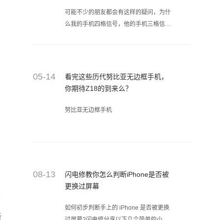
可能不少的朋友都会有这样的疑问，为什
么我的手机四格信号，他的手机三格信
号，我的网页还开得比他慢呢？总觉得手
机信号差，打电话听不清楚，难道是因为
手机没买好？手机信号和通话环境、手机
质量和运营商都有关。今天，手机维修平
05-14
看完这些历代努比亚无边框手机，
台-闪电修的小编就来给大家讲解下吧。
你期待Z18的到来么？
努比亚无边框手机
08-13
闪电修教你怎么判断iPhone是否被
更换过屏幕
级
如何初步判断手上的 iPhone 是否被更换
新
过屏幕?闪电修分享以下几个简单的小技