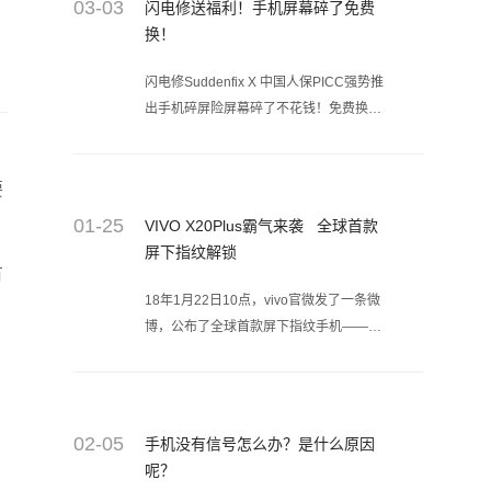
03-03
闪电修送福利！手机屏幕碎了免费
换！
闪电修Suddenfix X 中国人保PICC强势推
出手机碎屏险屏幕碎了不花钱！免费换！
原价售98元，最高赔付2000元！
要
01-25
VIVO X20Plus霸气来袭 全球首款
屏下指纹解锁
有
18年1月22日10点，vivo官微发了一条微
博，公布了全球首款屏下指纹手机——
vivo X20Plus 屏幕指纹版。从vivo公布的
官图来看，vivo X20 Plus屏幕指纹版最大
的变化就是屏幕下方提供了特殊的“指纹
解锁”模块。
02-05
手机没有信号怎么办？是什么原因
呢？