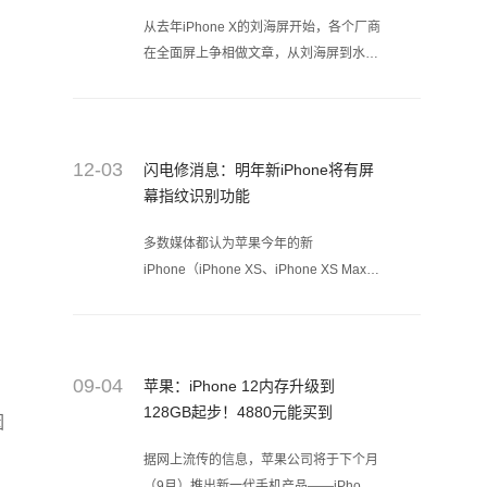
从去年iPhone X的刘海屏开始，各个厂商
在全面屏上争相做文章，从刘海屏到水滴
屏再到美人尖。作为全面屏旗舰夏普
AQUOS S2 就是国内异形全面屏手机的
鼻祖，夏普又带来了一种全面屏的新思
路。近日，夏普发布AQUOS R2
12-03
闪电修消息：明年新iPhone将有屏
compact，网上有网友戏称：“在挑战最丑
幕指纹识别功能
手机下限”，而这款手机到底是怎样的，
闪电修带你一探究竟。
多数媒体都认为苹果今年的新
iPhone（iPhone XS、iPhone XS Max和
iPhone XR）升级未能让买家兴奋起来，
这导致苹果陷入严重的麻烦当中。在尝试
降价销售之后，一项新发现表明，苹果的
下一步举措是恢复一项广受欢迎的功能，
09-04
苹果：iPhone 12内存升级到
重新激发消费者的兴趣。
128GB起步！4880元能买到
因
据网上流传的信息，苹果公司将于下个月
（9月）推出新一代手机产品——iPhone