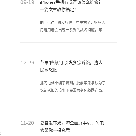
09-19
iPhone7手机有噪音该怎么维修？
一篇文章教你搞定！
iPhone7手机发行也一年左右了，很多人
用着用着会出现一系列的故障问题，都说
iPhone是目前最好的手机之一，但是用
久也是避免不了出现故障问题。闪电修小
编我从上门维修手机工程师的维修故障名
单中挑了一条iPhone7有噪音的故障问题
12-26
苹果“降频门”引发多宗诉讼，遭人
给大家数说说如何维修和搞定它！
民网怒批
据闪电修小编了解到，此前苹果承认为了
保证老旧的设备不会因为老化线路在高电
流下而发生关机或是其他故障，因而对处
理器进行降频以达到节能目的。不过，消
费者们显然无法认同官方给出的这一答
复。今天人民网发表评论：iPhone旧手
11-20
夏普发布双刘海全面屏手机，闪电
机遭遇“降频门”苹果该给消费者一个说
修带你一探究竟
法
法。