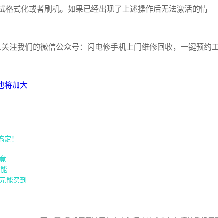
要尝试格式化或者刷机。如果已经出现了上述操作后无法激活的情
以关注我们的微信公众号：闪电修手机上门维修回收，一键预约
电池将加大
你搞定！
竟
功能
80元能买到