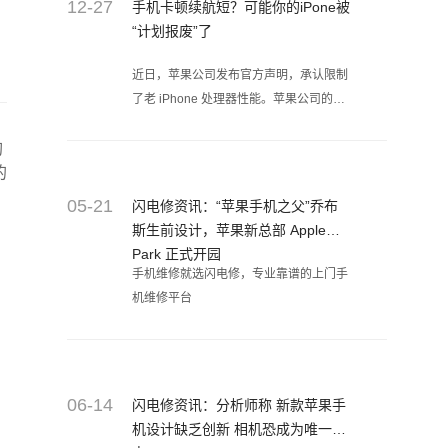
12-27
手机卡顿续航短？可能你的iPone被
“计划报废”了
近日，苹果公司发布官方声明，承认限制
了老 iPhone 处理器性能。苹果公司的回
应，让数量庞大的用户感到愤怒，美国当
购
地已经提出了多起集体诉讼。苹果公司的
的
行为，也被众多用户视为“计划报废”。
05-21
闪电修资讯：“苹果手机之父”乔布
斯生前设计，苹果新总部 Apple
Park 正式开园
手机维修就选闪电修，专业靠谱的上门手
机维修平台
06-14
闪电修资讯：分析师称 新款苹果手
机设计缺乏创新 相机恐成为唯一亮