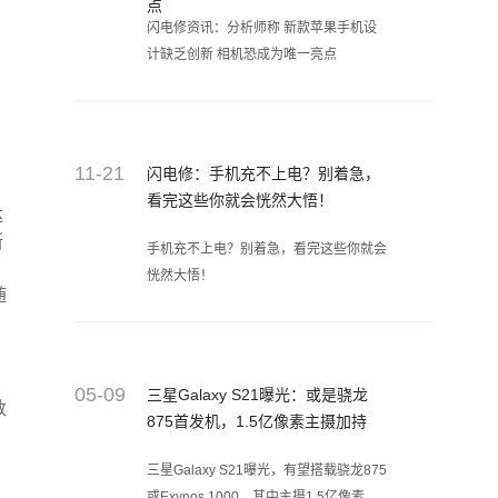
点
闪电修资讯：分析师称 新款苹果手机设
计缺乏创新 相机恐成为唯一亮点
11-21
闪电修：手机充不上电？别着急，
看完这些你就会恍然大悟！
达
断
手机充不上电？别着急，看完这些你就会
恍然大悟！
随
05-09
三星Galaxy S21曝光：或是骁龙
数
875首发机，1.5亿像素主摄加持
三星Galaxy S21曝光，有望搭载骁龙875
或Exynos 1000，其中主摄1.5亿像素是