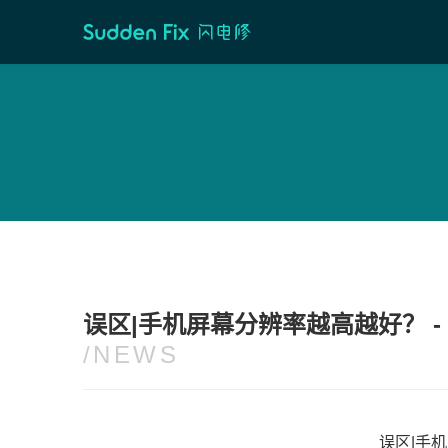
首页
/
维修资讯
误区|手机屏幕分辨率越高越好？ -
/NEWS
误区|手