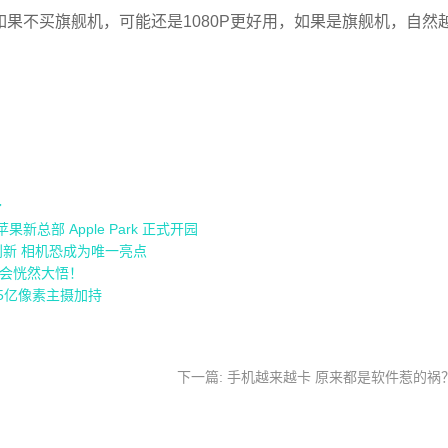
果不买旗舰机，可能还是1080P更好用，如果是旗舰机，自然
了
总部 Apple Park 正式开园
新 相机恐成为唯一亮点
会恍然大悟！
1.5亿像素主摄加持
下一篇: 手机越来越卡 原来都是软件惹的祸