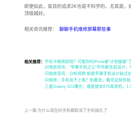
即便如此，盲目的追求2K也是不科学的，尤其是，如
顶级越好。
相关资讯推荐：
聊聊手机维修屏幕那些事
手机卡顿续航短？可能你的iPone被“计划报废”
相关推荐：
闪电修资讯：“苹果手机之父”乔布斯生前设计，苹果新
闪电修资讯：分析师称 新款苹果手机设计缺乏创
闪电修：手机充不上电？别着急，看完这些你就
三星Galaxy S21曝光：或是骁龙875首发机，
上一篇:为什么现在的手机都取消了手机插孔了